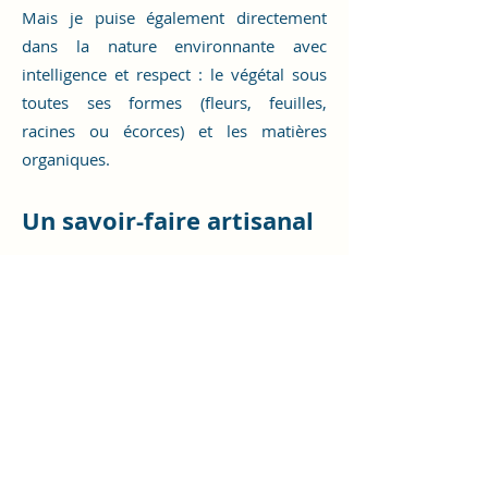
Mais je puise également directement
dans la nature environnante avec
intelligence et respect : le végétal sous
toutes ses formes (fleurs, feuilles,
racines ou écorces) et les matières
organiques.
Un savoir-faire artisanal
La teinture végétale est une pratique
ancienne – mêlant culture et nature –
qui n’a cessé de se réinventer. S’initier à
ces techniques est l’occasion de
redécouvrir un rapport sensible à notre
histoire et notre environnement.
C’est également un moyen de cultiver le